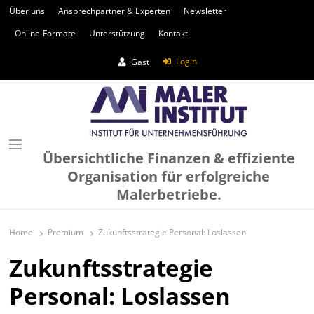
Über uns
Ansprechpartner & Experten
Newsletter
Online-Formate
Unterstützung
Kontakt
Login
Gast
Übersichtliche Finanzen & effiziente
Organisation für erfolgreiche
Malerbetriebe.
Home
Premium
Zukunftsstrategie Personal: Loslassen
Zukunftsstrategie
Personal: Loslassen