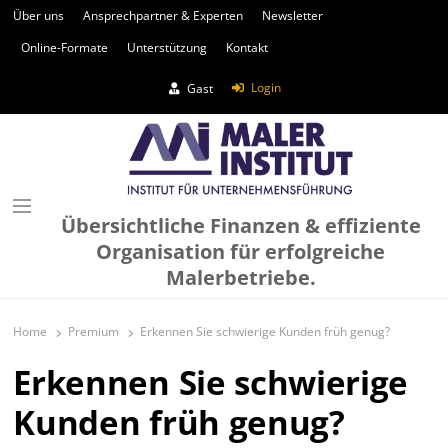
Über uns
Ansprechpartner & Experten
Newsletter
Online-Formate
Unterstützung
Kontakt
Login
Gast
Übersichtliche Finanzen & effiziente
Organisation für erfolgreiche
Malerbetriebe.
Home
Premium
Erkennen Sie schwierige Kunden früh genug?
Erkennen Sie schwierige
Kunden früh genug?