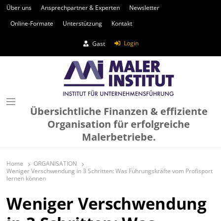
Über uns
Ansprechpartner & Experten
Newsletter
Online-Formate
Unterstützung
Kontakt
Login
Gast
Übersichtliche Finanzen & effiziente
Organisation für erfolgreiche
Malerbetriebe.
Home
ORGANISATION
Weniger Verschwendung in 3 Schritten: Was Führungskräfte vom Profisport
lernen können
Weniger Verschwendung