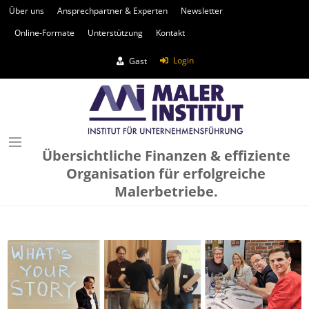
Über uns
Ansprechpartner & Experten
Newsletter
Online-Formate
Unterstützung
Kontakt
Login
Gast
Übersichtliche Finanzen & effiziente
Organisation für erfolgreiche
Malerbetriebe.